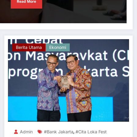
Read More
Berita Utama
Ekonomi
,
Admin
#Bank Jakarta
#Cita Loka Fest