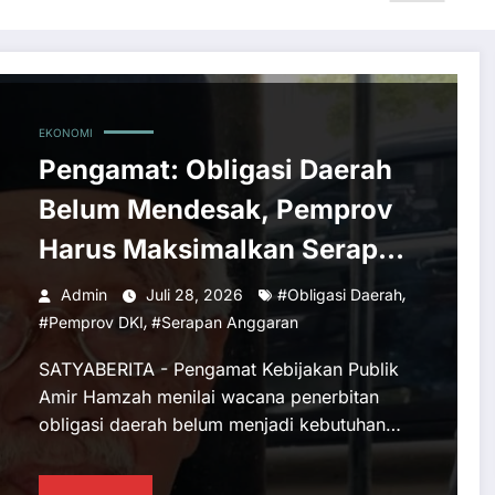
EKONOMI
Pengamat: Obligasi Daerah
Belum Mendesak, Pemprov
Harus Maksimalkan Serapan
Anggaran
,
Admin
Juli 28, 2026
#Obligasi Daerah
,
#Pemprov DKI
#Serapan Anggaran
SATYABERITA - Pengamat Kebijakan Publik
Amir Hamzah menilai wacana penerbitan
obligasi daerah belum menjadi kebutuhan…