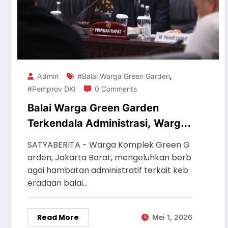
,
Admin
#Balai Warga Green Garden
#Pemprov DKI
0 Comments
Balai Warga Green Garden
Terkendala Administrasi, Warga
Minta Pemprov DKI Turun
SATYABERITA - Warga Komplek Green G
Tangan
arden, Jakarta Barat, mengeluhkan berb
agai hambatan administratif terkait keb
eradaan balai…
Read More
Mei 1, 2026