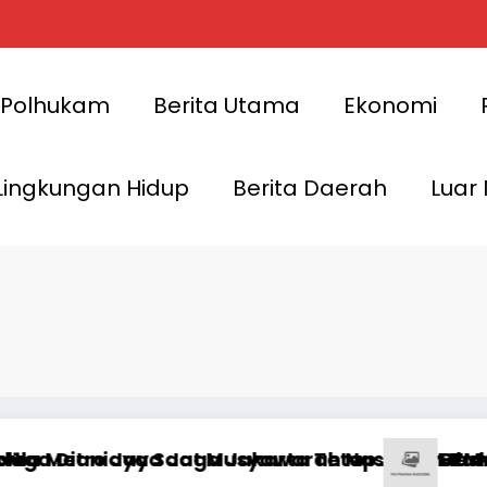
Polhukam
Berita Utama
Ekonomi
Lingkungan Hidup
Berita Daerah
Luar
an Kondusif
 SI Kerakyatan ke-XIX di Jambi, Delegasi Mah
ki Raih UHC Awards 2026, Jakarta Selatan Mas
DPRD 