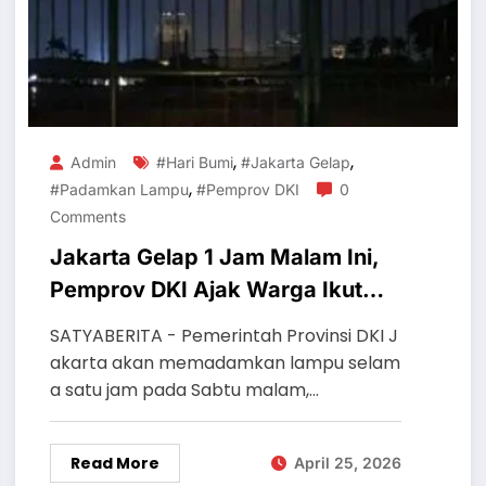
,
,
Admin
#Hari Bumi
#Jakarta Gelap
,
#Padamkan Lampu
#Pemprov DKI
0
Comments
Jakarta Gelap 1 Jam Malam Ini,
Pemprov DKI Ajak Warga Ikut
Padamkan Lampu untuk Hari
SATYABERITA - Pemerintah Provinsi DKI J
Bumi
akarta akan memadamkan lampu selam
a satu jam pada Sabtu malam,…
Read More
April 25, 2026