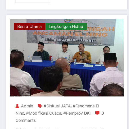
Berita Utama
Lingkungan Hidup
,
Admin
#Diskusi JATA
#Fenomena El
,
,
Nino
#Modifikasi Cuaca
#Pemprov DKI
0
Comments