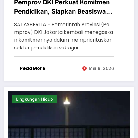
Pemprov DKI Perkuat Komitmen
Pendidikan, Siapkan Beasiswa
hingga Program Pemutihan
SATYABERITA - Pemerintah Provinsi (Pe
Ijazah
mprov) DKI Jakarta kembali menegaska
n komitmennya dalam memprioritaskan
sektor pendidikan sebagai…
Read More
Mei 6, 2026
Lingkungan Hidup