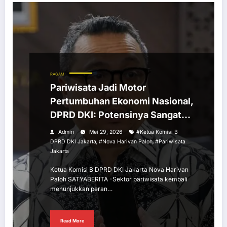
RAGAM
Pariwisata Jadi Motor
Pertumbuhan Ekonomi Nasional,
DPRD DKI: Potensinya Sangat
Besar
Admin
Mei 29, 2026
#Ketua Komisi B
,
,
DPRD DKI Jakarta
#Nova Harivan Paloh
#Pariwisata
Jakarta
Ketua Komisi B DPRD DKI Jakarta Nova Harivan
Paloh SATYABERITA -Sektor pariwisata kembali
menunjukkan peran…
Read More