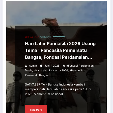
BERITA UTAMA
POLHUKAM
Hari Lahir Pancasila 2026 Usung
Tema “Pancasila Pemersatu
Bangsa, Fondasi Perdamaian
Dunia”
Admin
Juni 1, 2026
#Fondasi Perdamaian
,
,
Dunia
#Hari Lahir Pancasila 2026
#Pancasila
Pemersatu Bangsa
SATYABERITA - Bangsa Indonesia kembali
memperingati Hari Lahir Pancasila pada 1 Juni
2026. Momentum nasional…
Read More