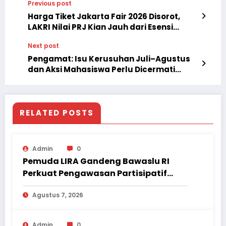
Previous post
Harga Tiket Jakarta Fair 2026 Disorot,
LAKRI Nilai PRJ Kian Jauh dari Esensi
“Pesta Rakyat”
Next post
Pengamat: Isu Kerusuhan Juli–Agustus
dan Aksi Mahasiswa Perlu Dicermati
Secara Objektif
RELATED POSTS
Admin
0
Pemuda LIRA Gandeng Bawaslu RI
Perkuat Pengawasan Partisipatif
Pemilu hingga Daerah
Agustus 7, 2026
Admin
0