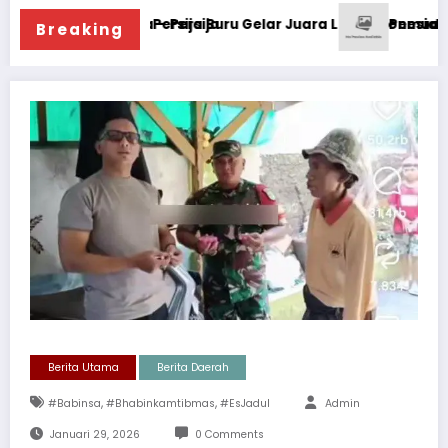
 Jakarta – Persija
di Energi Persija Buru Gelar Juara Liga Indonesia
Pemuda LIRA Gande
Breaking
Berita Utama
Berita Daerah
,
,
#Babinsa
#Bhabinkamtibmas
#EsJadul
Admin
Januari 29, 2026
0 Comments