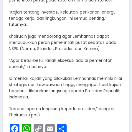
pemerintah pusat pada tataran norma dan standar.
“Kajian tentang investasi, kelautan, perikanan, energi,
tenaga kerja, dan lingkungan. Ini semua penting,”
tuturnya.
Khoirudin juga mendorong agar Lemhannas dapat
mendudukkan peran pemerintah pusat sebatas pada
NSPK (Norma, Standar, Prosedur, dan Kriteria).
“Agar betul-betul ranah eksekusi ada di pemerintah
daerah,” imbuhnya.
Ia menilai, kajian yang dilakukan Lemhannas memiliki nilai
strategis dan kewibawaan tinggi, mengingat hasil kajian
tersebut dilaporkan langsung kepada Presiden Republik
Indonesia.
“Karena laporan langsung kepada presiden,” pungkas
Khoirudin. (pot)
Facebook
WhatsApp
Copy
Email
Share