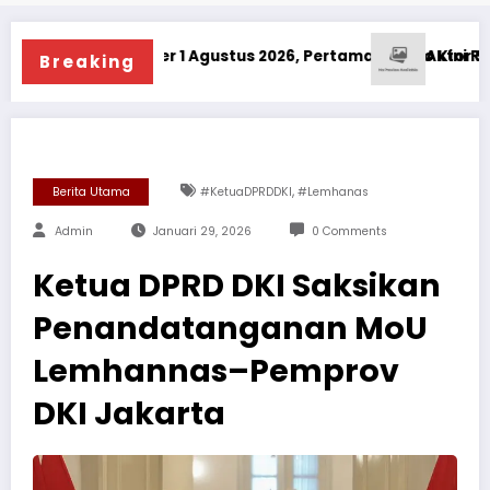
 Warga
run per 1 Agustus 2026, Pertamax Turbo Kini Rp18.300 per Li
Aktor Senior Diding 
Breaking
,
Berita Utama
#KetuaDPRDDKI
#Lemhanas
Admin
Januari 29, 2026
0 Comments
Ketua DPRD DKI Saksikan
Penandatanganan MoU
Lemhannas–Pemprov
DKI Jakarta