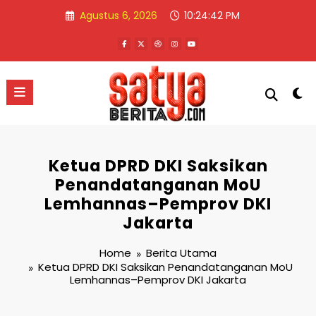
Skip
Agustus 6, 2026
10:24:42 PM
to
content
Ketua DPRD DKI Saksikan
Penandatanganan MoU
Lemhannas–Pemprov DKI
Jakarta
Home
Berita Utama
Ketua DPRD DKI Saksikan Penandatanganan MoU
Lemhannas–Pemprov DKI Jakarta