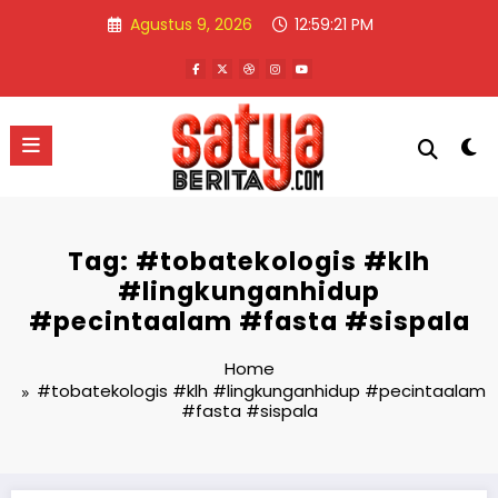
Skip
Agustus 9, 2026
12:59:22 PM
to
content
Tag: #tobatekologis #klh
#lingkunganhidup
#pecintaalam #fasta #sispala
Home
#tobatekologis #klh #lingkunganhidup #pecintaalam
#fasta #sispala