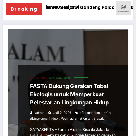
Singkirkan Persija 2-1
e-81 RI, BAMUS Betawi Gandeng Polda Metro Jaya Jaga Jaka
Diduga Dianiaya
Breaking
BERITA UTAMA
LINGKUNGAN HIDUP
FASTA Dukung Gerakan Tobat
Ekologis untuk Memperkuat
Pelestarian Lingkungan Hidup
Admin
Juli 2, 2026
#tobatekologis #klh
#lingkunganhidup #pecintaalam #fasta #sispala
SATYABERITA – Forum Alumni Sispala Jakarta
(FASTA) menyatakan dukungan terhadap gerakan