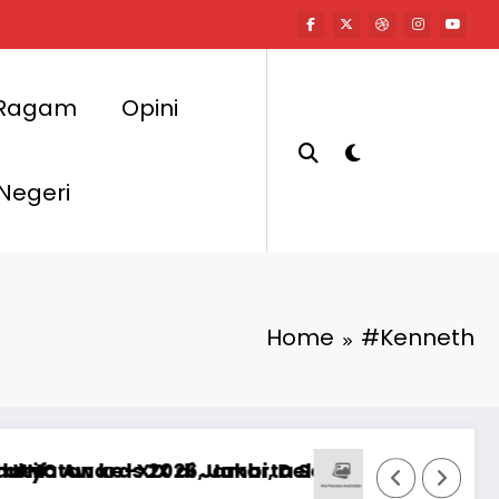
Ragam
Opini
 Negeri
Home
#Kenneth
ambi, Delegasi Mahasiswa Alami Luka
akarta Selatan Masih Hadapi PR Besar di Sekt
DPRD DKI Buka Posko Pengaduan