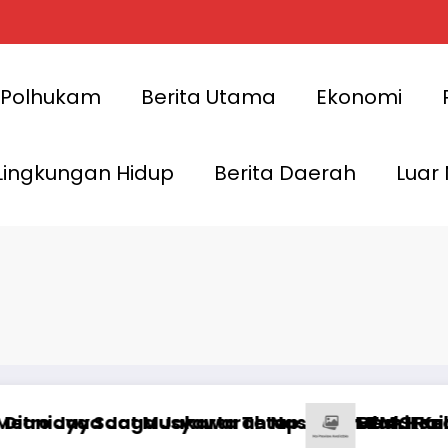
Polhukam
Berita Utama
Ekonomi
Lingkungan Hidup
Berita Daerah
Luar
karta Tetap Aman dan Kondusif
warah Nasional BEM SI Kerakyatan ke-XIX di J
Meski Raih UHC Awards 2026, J