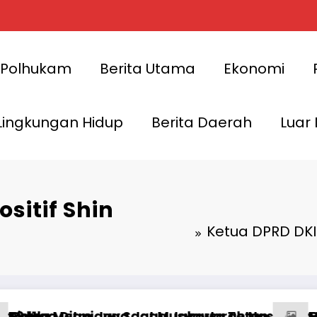
Polhukam
Berita Utama
Ekonomi
Lingkungan Hidup
Berita Daerah
Luar
sitif Shin
Ketua DPRD DKI 
etap Aman dan Kondusif
asional BEM SI Kerakyatan ke-XIX di Jambi, D
Meski Raih UHC Awards 2026, Jakarta 