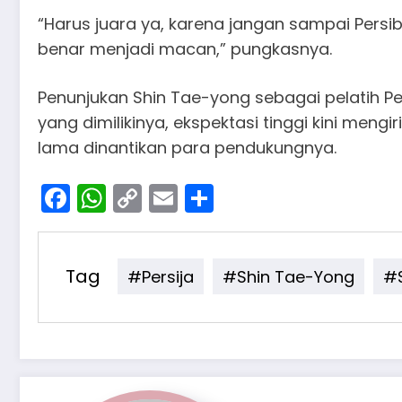
“Harus juara ya, karena jangan sampai Pers
benar menjadi macan,” pungkasnya.
Penunjukan Shin Tae-yong sebagai pelatih Pe
yang dimilikinya, ekspektasi tinggi kini meng
lama dinantikan para pendukungnya.
Facebook
WhatsApp
Copy
Email
Share
Link
Tag
#Persija
#Shin Tae-Yong
#S