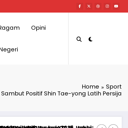
Ragam
Opini
 Negeri
Home
Sport
Sambut Positif Shin Tae-yong Latih Persija
elegasi Mahasiswa Alami Luka
Selatan Masih Hadapi PR Besar di Sektor Kese
DPRD DKI Buka Posko Pengaduan Tanah