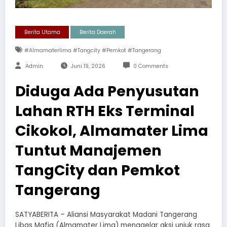
Berita Utama
Berita Daerah
#almamaterlima #tangcity #pemkot #tangerang
Admin
Juni 19, 2026
0 Comments
Diduga Ada Penyusutan
Lahan RTH Eks Terminal
Cikokol, Almamater Lima
Tuntut Manajemen
TangCity dan Pemkot
Tangerang
SATYABERITA – Aliansi Masyarakat Madani Tangerang
Libas Mafia (Almamater Lima) menggelar aksi unjuk rasa