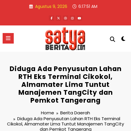
Skip
Agustus 9, 2026
6:17:51 AM
to
content
Diduga Ada Penyusutan Lahan
RTH Eks Terminal Cikokol,
Almamater Lima Tuntut
Manajemen TangCity dan
Pemkot Tangerang
Home
Berita Daerah
Diduga Ada Penyusutan Lahan RTH Eks Terminal
Cikokol, Almamater Lima Tuntut Manajemen TangCity
dan Pemkot Tangerang