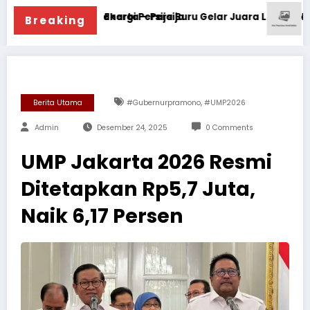
Bank Jakarta – Persija
a Jadi Energi Persija Buru Gelar Juara Liga Indonesia
Pemuda LIRA G
Breaking
,
Berita Utama
#gubernurpramono
#UMP2026
Admin
Desember 24, 2025
0 Comments
UMP Jakarta 2026 Resmi
Ditetapkan Rp5,7 Juta,
Naik 6,17 Persen