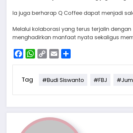
Ia juga berharap Q Coffee dapat menjadi sala
Melalui kolaborasi yang terus terjalin den
menghadirkan manfaat nyata sekaligus memp
Facebook
WhatsApp
Copy
Email
Share
Link
Tag
#Budi Siswanto
#FBJ
#Juma