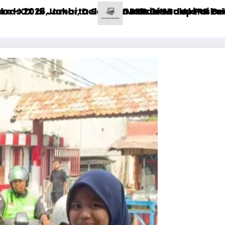
siswa Alami Luka
h Hadapi PR Besar di Sektor Kesehatan
KI Buka Posko Pengaduan Tanah Percepat Pen
Harga Per