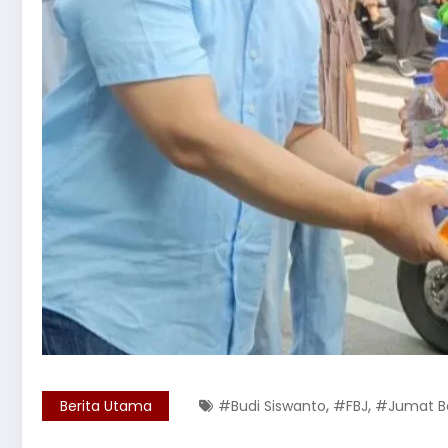
,
,
Berita Utama
#Budi Siswanto
#FBJ
#Jumat B