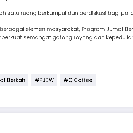
h satu ruang berkumpul dan berdiskusi bagi para j
gan berbagai elemen masyarakat, Program Jumat B
erkuat semangat gotong royong dan kepedulian 
t Berkah
#PJBW
#Q Coffee