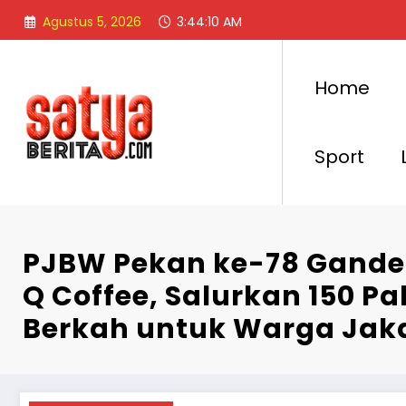
Skip
Agustus 5, 2026
3:44:12 AM
to
content
Home
Sport
PJBW Pekan ke-78 Gande
Q Coffee, Salurkan 150 P
Berkah untuk Warga Jak