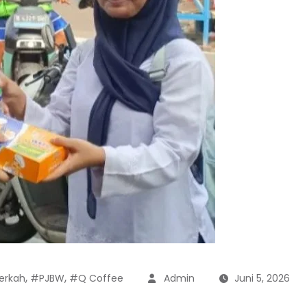
,
,
erkah
#PJBW
#Q Coffee
Admin
Juni 5, 2026