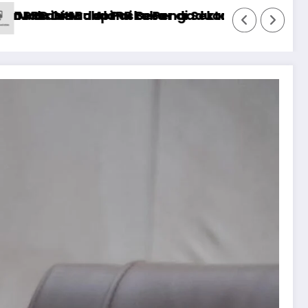
r Kesehatan
Tanah Percepat Penyelesaian Sengketa Warga
Harga Pertamax Turun per 1 Agustus 