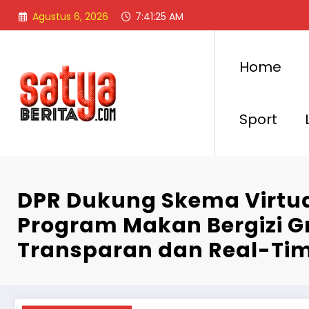
Skip
Agustus 6, 2026
7:41:27 AM
to
content
Home
Sport
DPR Dukung Skema Virtu
Program Makan Bergizi Gr
Transparan dan Real-Ti