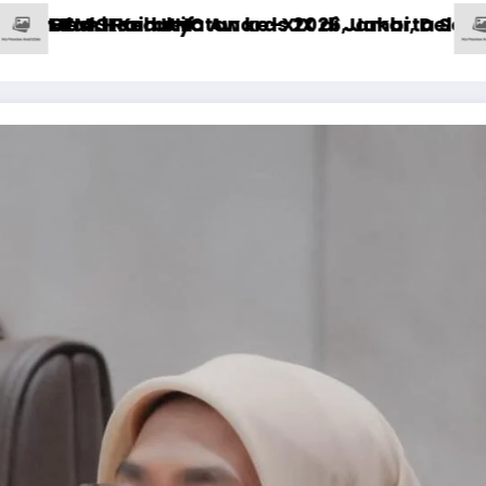
mbi, Delegasi Mahasiswa Alami Luka
akarta Selatan Masih Hadapi PR Besar di Sekto
DPRD DKI Buka Posko Pengaduan 