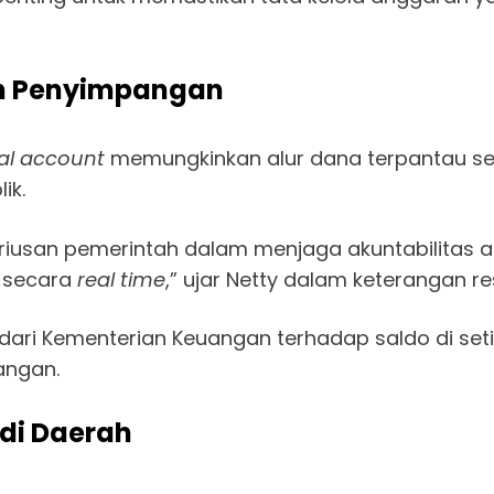
n Penyimpangan
ual account
memungkinkan alur dana terpantau seca
ik.
riusan pemerintah dalam menjaga akuntabilitas an
u secara
real time
,” ujar Netty dalam keterangan re
i Kementerian Keuangan terhadap saldo di setia
angan.
di Daerah