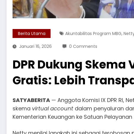
,
Berita Utama
Akuntabilitas Program MBG
Netty
Januari 16, 2026
0 Comments
DPR Dukung Skema Vi
Gratis: Lebih Trans
SATYABERITA
— Anggota Komisi IX DPR RI, N
skema
virtual account
dalam penyaluran dana
Kementerian Keuangan ke Satuan Pelayanan 
Netty menilai langkah ini sebagai terobosan