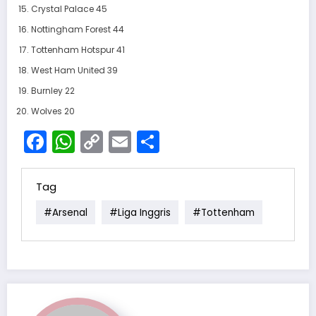
Crystal Palace 45
Nottingham Forest 44
Tottenham Hotspur 41
West Ham United 39
Burnley 22
Wolves 20
Facebook
WhatsApp
Copy
Email
Share
Link
Tag
#Arsenal
#Liga Inggris
#Tottenham