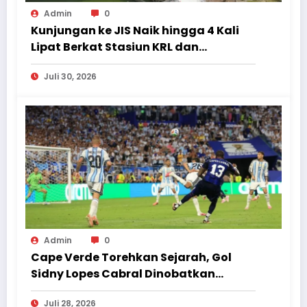
Admin
0
Kunjungan ke JIS Naik hingga 4 Kali
Lipat Berkat Stasiun KRL dan
Jembatan Ancol
Juli 30, 2026
Admin
0
Cape Verde Torehkan Sejarah, Gol
Sidny Lopes Cabral Dinobatkan
sebagai Gol Terbaik Piala Dunia 2026
Juli 28, 2026