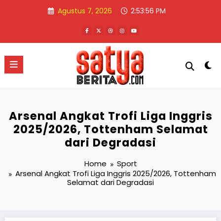
Skip
Agustus 7, 2026
2:53:56 PM
to
content
Arsenal Angkat Trofi Liga Inggris
2025/2026, Tottenham Selamat
dari Degradasi
Home
Sport
Arsenal Angkat Trofi Liga Inggris 2025/2026, Tottenham
Selamat dari Degradasi