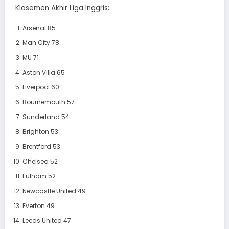
Klasemen Akhir Liga Inggris:
Arsenal 85
Man City 78
MU 71
Aston Villa 65
Liverpool 60
Bournemouth 57
Sunderland 54
Brighton 53
Brentford 53
Chelsea 52
Fulham 52
Newcastle United 49
Everton 49
Leeds United 47