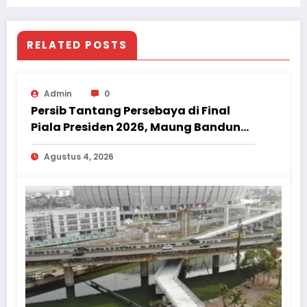
Semangat Berkurban
RELATED POSTS
Admin
0
Persib Tantang Persebaya di Final
Piala Presiden 2026, Maung Bandung
Singkirkan Persija 2-1
Agustus 4, 2026