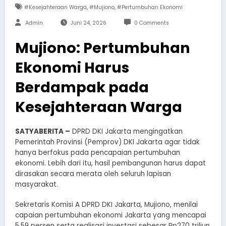
,
,
#Kesejahteraan Warga
#Mujiono
#Pertumbuhan Ekonomi
Admin
Juni 24, 2026
0 Comments
Mujiono: Pertumbuhan
Ekonomi Harus
Berdampak pada
Kesejahteraan Warga
SATYABERITA –
DPRD DKI Jakarta mengingatkan
Pemerintah Provinsi (Pemprov) DKI Jakarta agar tidak
hanya berfokus pada pencapaian pertumbuhan
ekonomi. Lebih dari itu, hasil pembangunan harus dapat
dirasakan secara merata oleh seluruh lapisan
masyarakat.
Sekretaris Komisi A DPRD DKI Jakarta, Mujiono, menilai
capaian pertumbuhan ekonomi Jakarta yang mencapai
5,59 persen serta realisasi investasi sebesar Rp270 triliun