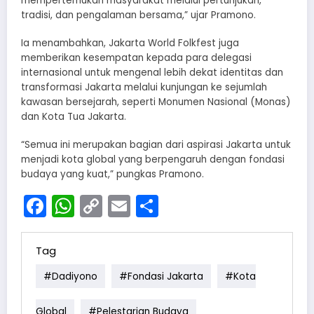
mempertemukan masyarakat melalui pertunjukan,
tradisi, dan pengalaman bersama,” ujar Pramono.
Ia menambahkan, Jakarta World Folkfest juga
memberikan kesempatan kepada para delegasi
internasional untuk mengenal lebih dekat identitas dan
transformasi Jakarta melalui kunjungan ke sejumlah
kawasan bersejarah, seperti Monumen Nasional (Monas)
dan Kota Tua Jakarta.
“Semua ini merupakan bagian dari aspirasi Jakarta untuk
menjadi kota global yang berpengaruh dengan fondasi
budaya yang kuat,” pungkas Pramono.
Facebook
WhatsApp
Copy
Email
Share
Link
Tag
#Dadiyono
#Fondasi Jakarta
#Kota
Global
#Pelestarian Budaya