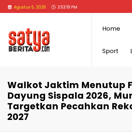
Skip
Agustus 5, 2026
3:53:20 PM
to
content
Home
Sport
Walkot Jaktim Menutup F
Dayung Sispala 2026, Munj
Targetkan Pecahkan Rekor
2027