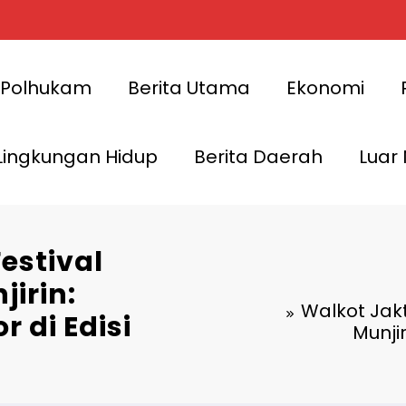
Polhukam
Berita Utama
Ekonomi
Lingkungan Hidup
Berita Daerah
Luar
estival
irin:
Walkot Jak
 di Edisi
Munji