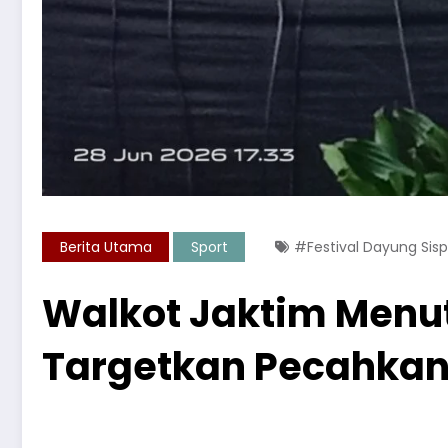
Berita Utama
Sport
#Festival Dayung Sisp
Walkot Jaktim Menutu
Targetkan Pecahkan R