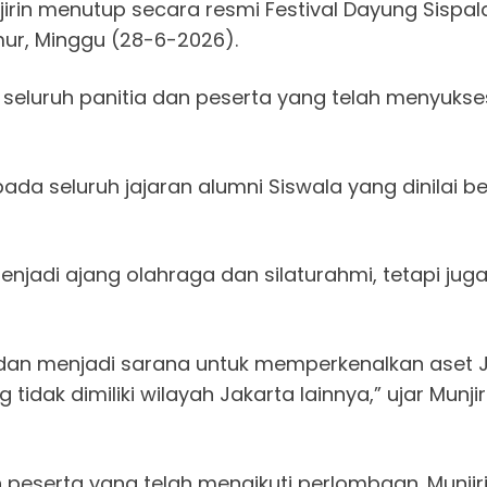
jirin menutup secara resmi Festival Dayung Sispa
imur, Minggu (28-6-2026).
seluruh panitia dan peserta yang telah menyukse
ada seluruh jajaran alumni Siswala yang dinilai 
menjadi ajang olahraga dan silaturahmi, tetapi j
 dan menjadi sarana untuk memperkenalkan aset J
ng tidak dimiliki wilayah Jakarta lainnya,” ujar Mun
h peserta yang telah mengikuti perlombaan. Munji