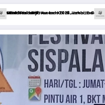
hasiswa Alami Luka
sih Hadapi PR Besar di Sektor Kesehatan
D DKI Buka Posko Pengaduan Tanah Percepat 
Harga 