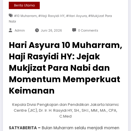
Berita Utama
,
,
,
#10 Muharram
#Haji Rasyidi HY
#Hari Asyura
#Mukjizat Para
Nabi
Admin
Juni 26, 2026
0 Comments
Hari Asyura 10 Muharram,
Haji Rasyidi HY: Jejak
Mukjizat Para Nabi dan
Momentum Memperkuat
Keimanan
Kepala Divisi Pengkajian dan Pendidikan Jakarta Islamic
Centre (JIC), Dr. Ir. H. Rasyidi HY, SH., SH.I., MM., MA., CPA,
C.Med
SATYABERITA –
Bulan Muharram selalu menjadi momen