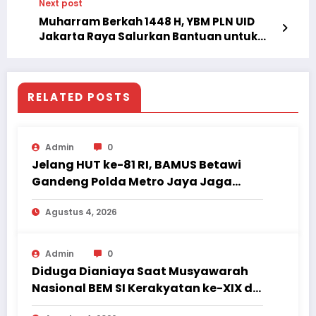
Next post
Muharram Berkah 1448 H, YBM PLN UID
Jakarta Raya Salurkan Bantuan untuk
1.200 Generasi Penerus Bangsa
RELATED POSTS
Admin
0
Jelang HUT ke-81 RI, BAMUS Betawi
Gandeng Polda Metro Jaya Jaga
Jakarta Tetap Aman dan Kondusif
Agustus 4, 2026
Admin
0
Diduga Dianiaya Saat Musyawarah
Nasional BEM SI Kerakyatan ke-XIX di
Jambi, Delegasi Mahasiswa Alami