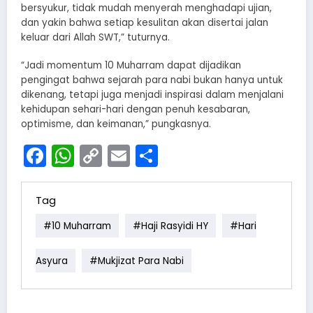
bersyukur, tidak mudah menyerah menghadapi ujian,
dan yakin bahwa setiap kesulitan akan disertai jalan
keluar dari Allah SWT,” tuturnya.
“Jadi momentum 10 Muharram dapat dijadikan
pengingat bahwa sejarah para nabi bukan hanya untuk
dikenang, tetapi juga menjadi inspirasi dalam menjalani
kehidupan sehari-hari dengan penuh kesabaran,
optimisme, dan keimanan,” pungkasnya.
Facebook
WhatsApp
Copy
Email
Share
Link
Tag
#10 Muharram
#Haji Rasyidi HY
#Hari
Asyura
#Mukjizat Para Nabi